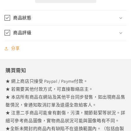
巴
巴
路
路
商品狀態
坦
坦
星
星
商品評級
人
人
連
連
分享
郵
郵
票
票
Stamp
Stamp
購買需知
數
數
量
量
★ 網上商店只接受 Paypal / Payme付款。
減
增
★ 若需要其他付款方式，可直接聯絡店主。
少
加
★ 本店所有商品在網站及其他平台同步發售，如出現商品售
罄情況，會通知取消訂單及退還全款給客人。
★ 注意二手商品可能會有劃傷，污漬，關節鬆緊等狀況。詳
細可參考商品圖像，實物商品狀況可能與圖像略有不同。
★全新未開封的商品內有缺陷不在退換範圍內。（包括由製