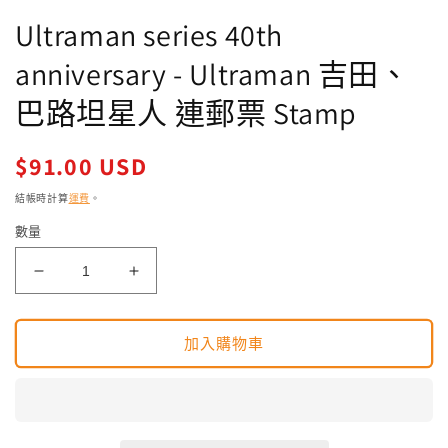
應
Ultraman series 40th
中
開
anniversary - Ultraman 吉田、
啟
多
巴路坦星人 連郵票 Stamp
媒
體
檔
定
$91.00 USD
案
價
1
結帳時計算
運費
。
數量
Ultraman
Ultraman
series
series
40th
40th
anniversary
anniversary
加入購物車
-
-
Ultraman
Ultraman
吉
吉
田、
田、