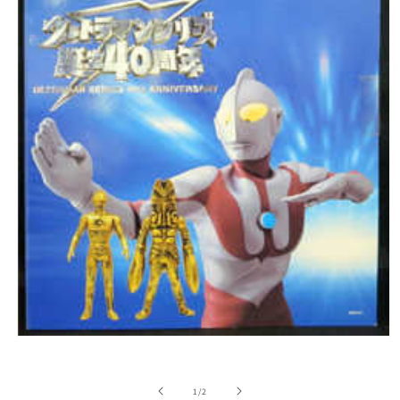
在
強
制
/
1
/
2
回