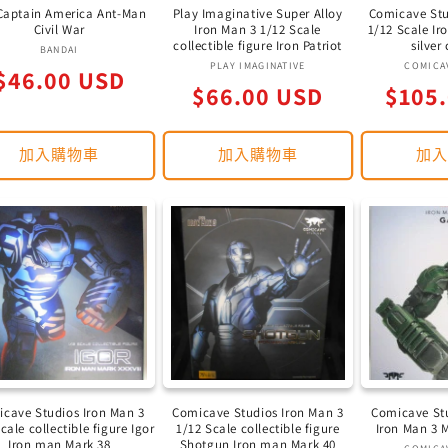
Captain America Ant-Man
Play Imaginative Super Alloy
Comicave Stu
Civil War
Iron Man 3 1/12 Scale
1/12 Scale Ir
collectible figure Iron Patriot
silver
廠
BANDAI
廠
PLAY IMAGINATIVE
COMICA
定
$46.00 USD
商：
定
定
$66.00 USD
商：
$105
價
價
價
加入購物車
加入購物車
加
cave Studios Iron Man 3
Comicave Studios Iron Man 3
Comicave Stu
cale collectible figure Igor
1/12 Scale collectible figure
Iron Man 3
Iron man Mark 38
Shotgun Iron man Mark 40