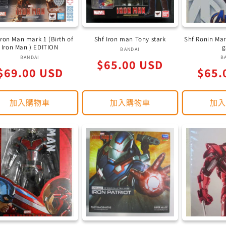
Iron Man mark 1 (Birth of
Shf Iron man Tony stark
Shf Ronin Mar
Iron Man ) EDITION
g
廠
BANDAI
廠
BANDAI
B
定
$65.00 USD
商：
定
定
$69.00 USD
商：
$65.
價
價
價
加入購物車
加入購物車
加