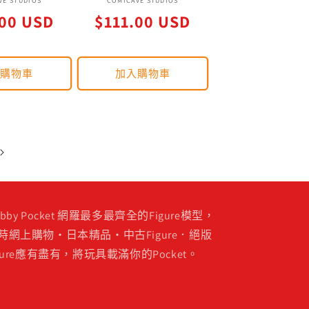
廠
廠
VE STUDIOS
COMICAVE STUDIOS
定
.00 USD
商：
$111.00 USD
商：
價
入購物車
加入購物車
obby Pocket 網羅最多最齊全的Figure模型，
時網上購物・日本精品・中古Figure．絕版
igure應有盡有，將玩具載滿你的Pocket。