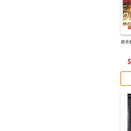
:
超合金 