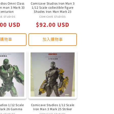
dios Omni Class
Comicave Studios Iron Man 3
on man 3 Mark 33
1/12 Scale collectible figure
 centurion
Shades Iron Man Mark 23
廠
廠
VE STUDIOS
COMICAVE STUDIOS
定
.00 USD
商：
$92.00 USD
商：
價
入購物車
加入購物車
dios 1/12 Scale
Comicave Studios 1/12 Scale
 Mark 26 Gamma
Iron Man 3 Mark 25 Striker