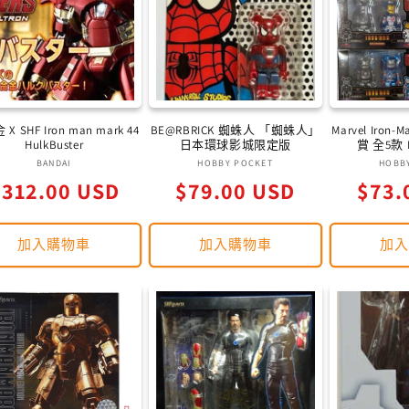
X SHF Iron man mark 44
BE@RBRICK 蜘蛛人 「蜘蛛人」
Marvel Iron-
HulkBuster
日本環球影城限定版
賞 全5款 In
廠
廠
BANDAI
HOBBY POCKET
HOBB
定
定
定
$312.00 USD
商：
$79.00 USD
商：
$73.
價
價
價
加入購物車
加入購物車
加