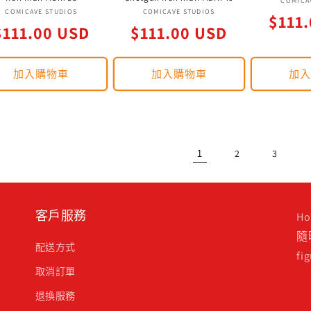
COMICA
廠
廠
COMICAVE STUDIOS
COMICAVE STUDIOS
定
$111
定
定
$111.00 USD
商：
$111.00 USD
商：
價
價
價
加入購物車
加入購物車
加
1
2
3
客戶服務
H
隨
配送方式
f
取消訂單
退換服務