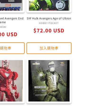
vel Avengers End
Shf Hulk Avengers Age of Ultron
ame
廠
HOBBY POCKET
廠
ANDAI
定
$72.00 USD
商：
00 USD
商：
價
入購物車
加入購物車