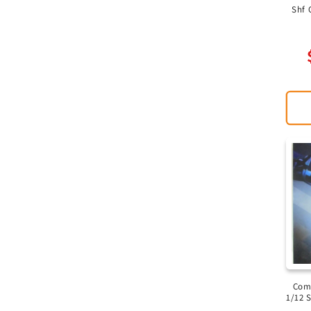
Shf 
Comi
1/12 S