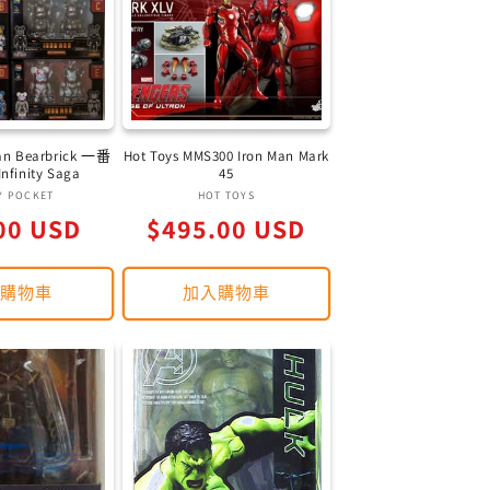
Man Bearbrick 一番
Hot Toys MMS300 Iron Man Mark
finity Saga
45
廠
廠
Y POCKET
HOT TOYS
定
00 USD
商：
$495.00 USD
商：
價
入購物車
加入購物車