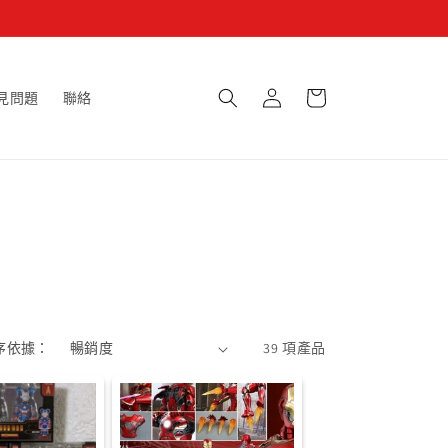
購
登
物
見問題
聯絡
入
車
序依據：
39 項產品