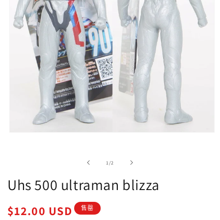
在
強
制
/
1
/
2
回
應
Uhs 500 ultraman blizza
中
開
啟
定
$12.00 USD
售罄
多
價