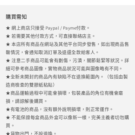
購買需知
★ 網上商店只接受 Paypal / Payme付款。
★ 若需要其他付款方式，可直接聯絡店主。
★ 本店所有商品在網站及其他平台同步發售，如出現商品售
罄情況，會通知取消訂單及退還全款給客人。
★ 注意二手商品可能會有劃傷，污漬，關節鬆緊等狀況。詳
細可參考商品圖像，實物商品狀況可能與圖像略有不同。
★全新未開封的商品內有缺陷不在退換範圍內。（包括由製
造商檢查的雙膠紙粘貼）
★商品運輸過程中可能會損壞，包裝產品的角位有機會磨
損，請諒解後購買。
★有電池的商品，沒有額外說明損壞，則正常運作。
★ 不能保證每盒商品外盒可以像新一樣，完美主義者切勿購
買。
★貨物出門，不設退換。