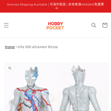
Oversea Shipping Available | 可海外配送 | 本地買滿HKD$800免運費
跳至內容
購
物
車
Home
Uhs 500 ultraman blizza
略過產品
資訊