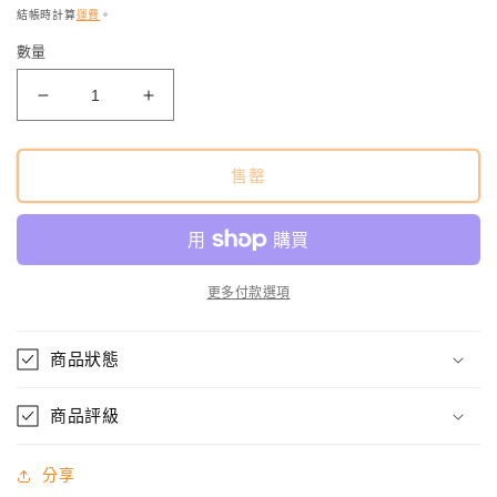
媒
結帳時計算
運費
。
體
檔
數量
案
1
Uhs
Uhs
500
500
ultraman
ultraman
blizza
blizza
售罄
數
數
量
量
減
增
少
加
更多付款選項
商品狀態
商品評級
分享