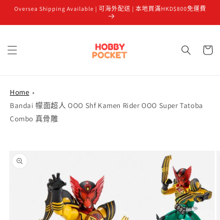
Oversea Shipping Available | 可海外配送 | 本地買滿HKD$800免運費
跳至內容
購
物
車
Home
Bandai 幪面超人 OOO Shf Kamen Rider OOO Super Tatoba
Combo 真骨雕
略過產品
資訊