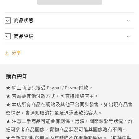
Kamen
Kamen
Rider
Rider
OOO
OOO
Super
商品狀態
Super
Tatoba
Tatoba
Combo
Combo
商品評級
真
真
骨
骨
分享
雕
雕
數
數
量
量
購買需知
減
增
★ 網上商店只接受 Paypal / Payme付款。
少
加
★ 若需要其他付款方式，可直接聯絡店主。
★ 本店所有商品在網站及其他平台同步發售，如出現商品售
罄情況，會通知取消訂單及退還全款給客人。
★ 注意二手商品可能會有劃傷，污漬，關節鬆緊等狀況。詳
細可參考商品圖像，實物商品狀況可能與圖像略有不同。
★全新未開封的商品內有缺陷不在退換範圍內。（包括由製