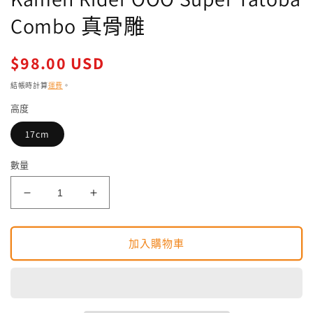
媒
Combo 真骨雕
體
檔
案
定
$98.00 USD
1
2
價
結帳時計算
運費
。
高度
17cm
數量
Bandai
Bandai
幪
幪
面
面
加入購物車
超
超
人
人
OOO
OOO
Shf
Shf