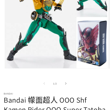
在
強
制
/
1
/
2
回
應
BANDAI
中
Bandai 幪面超人 OOO Shf
開
啟
Kamen Rider OOO Super Tatoba
多