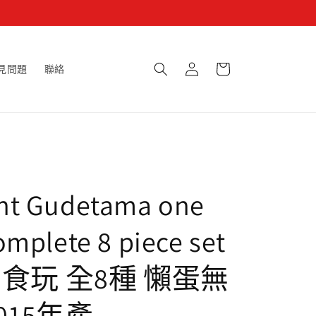
購
登
物
見問題
聯絡
入
車
nt Gudetama one
omplete 8 piece set
食玩 全8種 懶蛋無
015年產