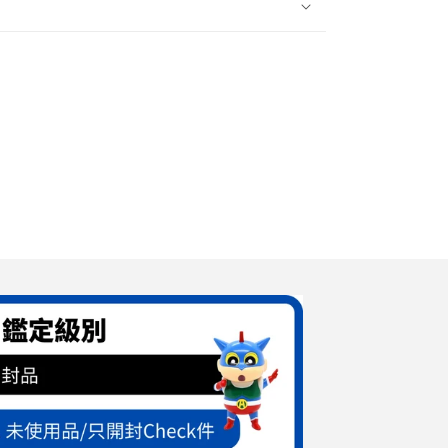
玩
全
8
種
懶
蛋
無
力
蛋
2015
年
產
數
量
增
加