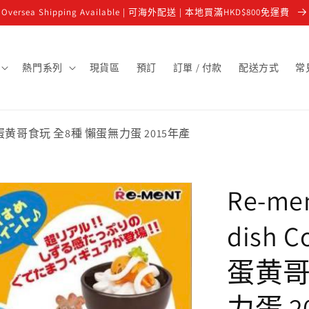
Oversea Shipping Available | 可海外配送 | 本地買滿HKD$800免運費
熱門系列
現貨區
預訂
訂單 / 付款
配送方式
常
ece set 蛋黄哥食玩 全8種 懶蛋無力蛋 2015年產
Re-me
dish C
蛋黄哥
力蛋 2