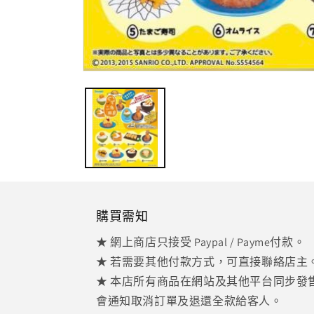
在
強
制
回
應
中
開
啟
多
媒
體
購買需知
檔
案
★ 網上商店只接受 Paypal / Payme付款。
1
★ 若需要其他付款方式，可直接聯絡店主
★ 本店所有商品在網站及其他平台同步發
會通知取消訂單及退還全款給客人。