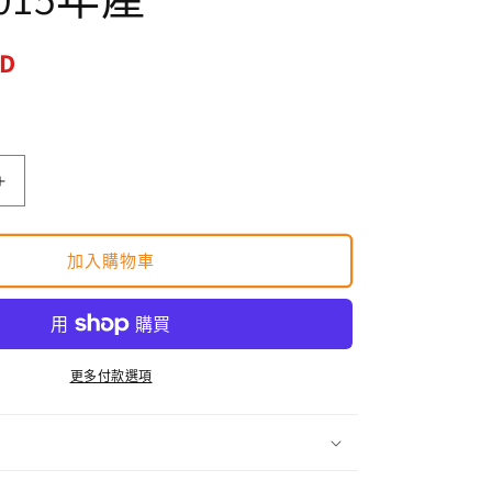
SD
Re-
ment
Gudetama
one
加入購物車
dish
Complete
8
piece
set
更多付款選項
蛋
黄
哥
食