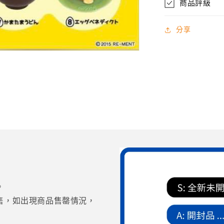
商品評級
玩
全
分享
8
種
懶
蛋
無
力
蛋
2015
年
產
數
量
。
減
售，如出現商品售罄情況，
少