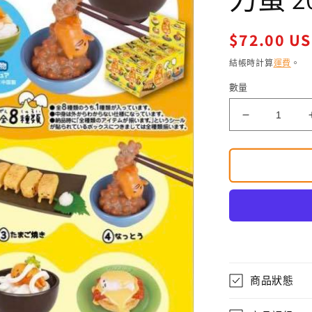
定
$72.00 U
價
結帳時計算
運費
。
數量
Re-
ment
Gudetama
one
dish
Complete
8
piece
set
蛋
黄
商品狀態
哥
食