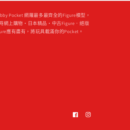
obby Pocket 網羅最多最齊全的Figure模型，
時網上購物・日本精品・中古Figure．絕版
igure應有盡有，將玩具載滿你的Pocket。
Facebook
Instagram