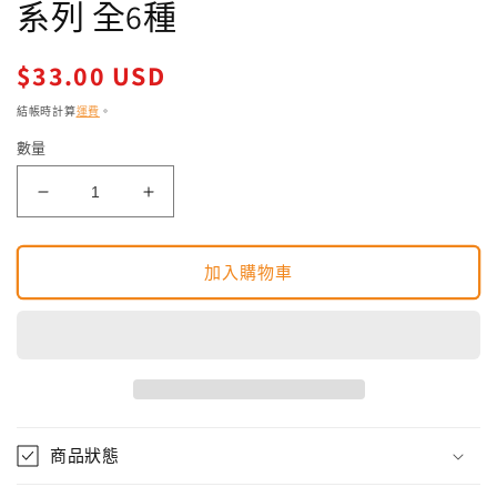
系列 全6種
媒
體
檔
定
$33.00 USD
案
價
1
結帳時計算
運費
。
數量
Re-
Re-
ment
ment
feast!
feast!
Curry
Curry
加入購物車
collection
collection
Complete
Complete
6
6
piece
piece
set
set
食
食
玩
玩
商品狀態
咖
咖