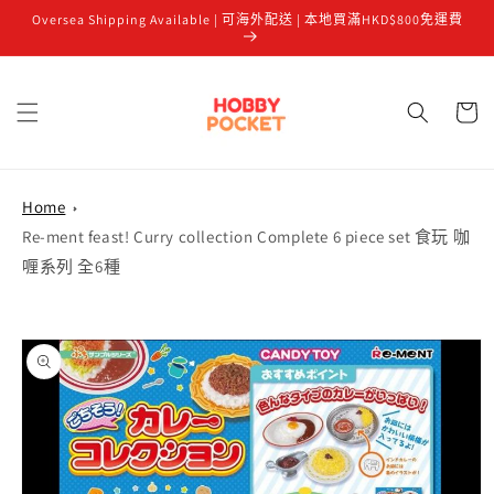
Oversea Shipping Available | 可海外配送 | 本地買滿HKD$800免運費
跳至內容
購
物
車
Home
Re-ment feast! Curry collection Complete 6 piece set 食玩 咖
喱系列 全6種
略過產品
資訊