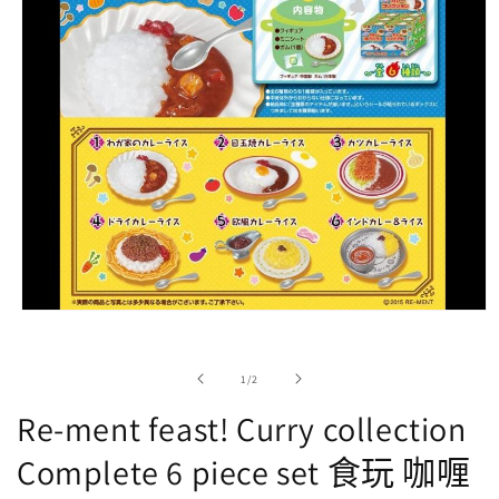
在
強
制
/
1
/
2
回
應
Re-ment feast! Curry collection
中
開
Complete 6 piece set 食玩 咖喱
啟
多