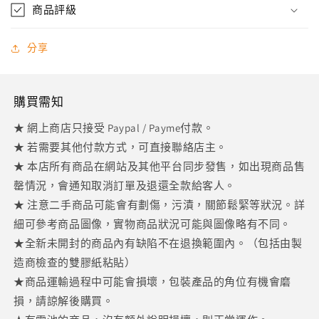
喱
喱
商品評級
系
系
列
列
分享
全
全
6
6
種
種
購買需知
數
數
★ 網上商店只接受 Paypal / Payme付款。
量
量
★ 若需要其他付款方式，可直接聯絡店主。
減
增
★ 本店所有商品在網站及其他平台同步發售，如出現商品售
少
加
罄情況，會通知取消訂單及退還全款給客人。
★ 注意二手商品可能會有劃傷，污漬，關節鬆緊等狀況。詳
細可參考商品圖像，實物商品狀況可能與圖像略有不同。
★全新未開封的商品內有缺陷不在退換範圍內。（包括由製
造商檢查的雙膠紙粘貼）
★商品運輸過程中可能會損壞，包裝產品的角位有機會磨
損，請諒解後購買。