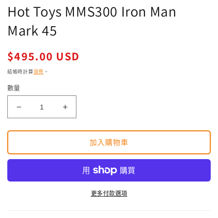
檔
Hot Toys MMS300 Iron Man
案
1
Mark 45
定
$495.00 USD
價
結帳時計算
運費
。
2
數量
Hot
Hot
Toys
Toys
MMS300
MMS300
Iron
Iron
加入購物車
Man
Man
Mark
Mark
45
45
數
數
更多付款選項
量
量
減
增