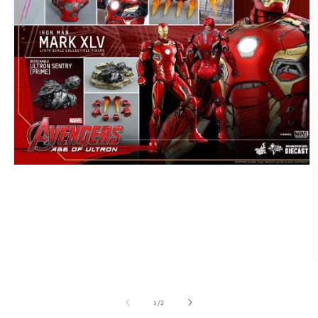
在
強
制
回
應
中
開
啟
多
媒
/
1
/
2
體