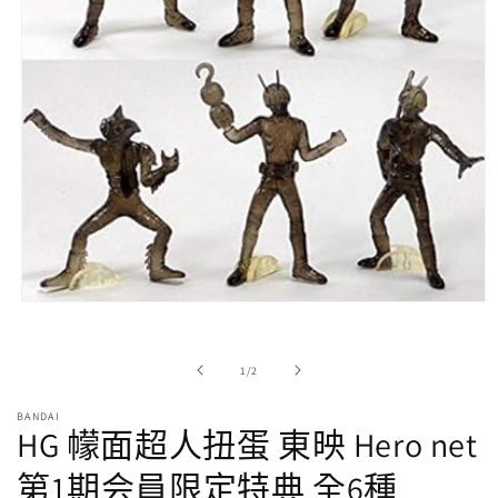
在
強
制
/
1
/
2
回
應
BANDAI
中
HG 幪面超人扭蛋 東映 Hero net
開
啟
第1期会員限定特典 全6種
多