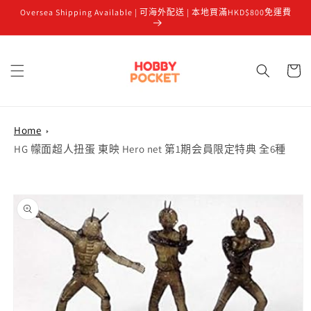
Oversea Shipping Available | 可海外配送 | 本地買滿HKD$800免運費
跳至內容
購
物
車
Home
HG 幪面超人扭蛋 東映 Hero net 第1期会員限定特典 全6種
略過產品
資訊