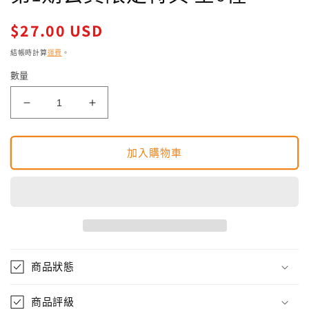
媒
體
定
$27.00 USD
檔
價
案
結帳時計算
1
運費
。
數量
HG
HG
幪
幪
面
面
加入購物車
超
超
人
人
扭
扭
蛋
蛋
東
東
映
映
Hero
Hero
商品狀態
net
net
第
第
商品評級