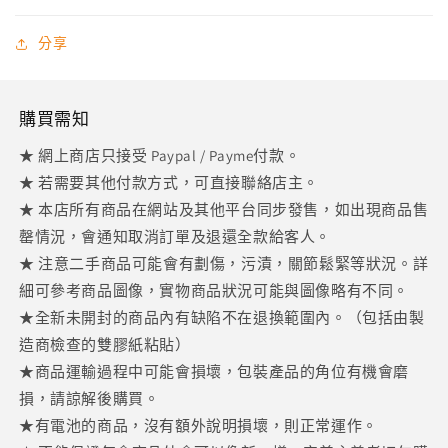
1
1
期
期
分享
会
会
員
員
限
限
購買需知
定
定
★ 網上商店只接受 Paypal / Payme付款。
特
特
★ 若需要其他付款方式，可直接聯絡店主。
典
典
★ 本店所有商品在網站及其他平台同步發售，如出現商品售
全
全
6
6
罄情況，會通知取消訂單及退還全款給客人。
種
種
★ 注意二手商品可能會有劃傷，污漬，關節鬆緊等狀況。詳
數
數
細可參考商品圖像，實物商品狀況可能與圖像略有不同。
量
量
★全新未開封的商品內有缺陷不在退換範圍內。（包括由製
減
增
造商檢查的雙膠紙粘貼）
少
加
★商品運輸過程中可能會損壞，包裝產品的角位有機會磨
損，請諒解後購買。
★有電池的商品，沒有額外說明損壞，則正常運作。