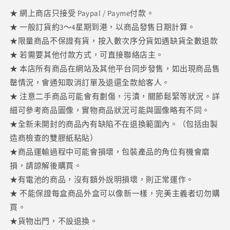
400％
400％
★ 網上商店只接受 Paypal / Payme付款。
數
數
★ 一般訂貨約3～4星期到港，以商品發售日期計算。
量
量
★限量商品不保證有貨，按入數次序分貨如遇缺貨全數退款
減
增
★ 若需要其他付款方式，可直接聯絡店主。
少
加
★ 本店所有商品在網站及其他平台同步發售，如出現商品售
罄情況，會通知取消訂單及退還全款給客人。
★ 注意二手商品可能會有劃傷，污漬，關節鬆緊等狀況。詳
細可參考商品圖像，實物商品狀況可能與圖像略有不同。
★全新未開封的商品內有缺陷不在退換範圍內。（包括由製
造商檢查的雙膠紙粘貼）
★商品運輸過程中可能會損壞，包裝產品的角位有機會磨
損，請諒解後購買。
★有電池的商品，沒有額外說明損壞，則正常運作。
★ 不能保證每盒商品外盒可以像新一樣，完美主義者切勿購
買。
★貨物出門，不設退換。