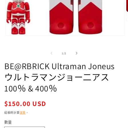
在
強
制
/
1
/
2
回
應
BE@RBRICK Ultraman Joneus
中
開
ウルトラマンジョー二アス
啟
多
100％ & 400％
媒
體
2
檔
定
$150.00 USD
案
價
1
結帳時計算
運費
。
數量