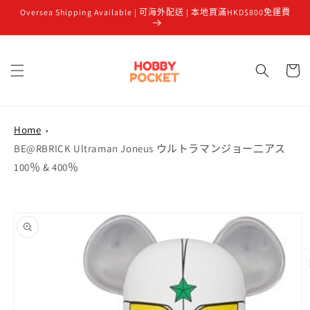
Oversea Shipping Available | 可海外配送 | 本地買滿HKD$800免運費
跳至內容
購
物
車
Home
BE@RBRICK Ultraman Joneus ウルトラマンジョー二アス
100％ & 400％
略過產品
資訊