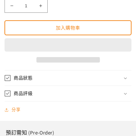
BE@RBRICK
BE@RBRICK
Ultraman
Ultraman
Joneus
Joneus
加入購物車
ウ
ウ
ル
ル
ト
ト
ラ
ラ
マ
マ
ン
ン
ジ
ジ
商品狀態
ョ
ョ
ー
ー
商品評級
二
二
ア
ア
分享
ス
ス
100％
100％
&amp;
&amp;
預訂需知 (Pre-Order)