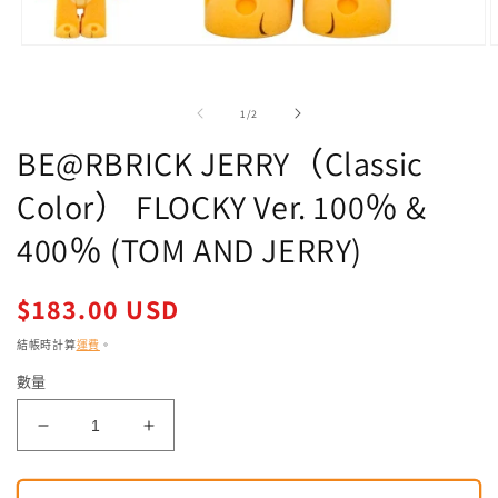
在
強
制
/
1
/
2
回
應
BE@RBRICK JERRY（Classic
中
開
Color） FLOCKY Ver. 100％ &
啟
多
400％ (TOM AND JERRY)
媒
體
檔
定
$183.00 USD
案
價
1
2
結帳時計算
運費
。
數量
BE@RBRICK
BE@RBRICK
JERRY（Classic
JERRY（Classic
Color）
Color）