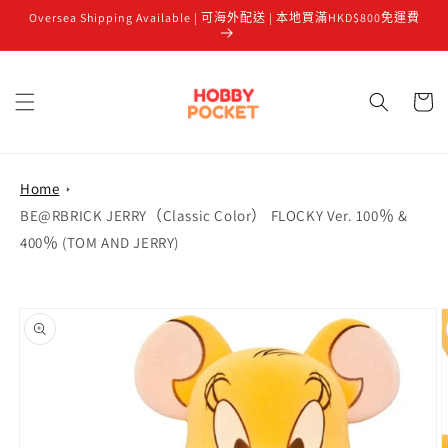
Oversea Shipping Available | 可海外配送 | 本地買滿HKD$800免運費
跳至內容
購
物
車
Home
BE@RBRICK JERRY（Classic Color） FLOCKY Ver. 100％ &
400％ (TOM AND JERRY)
略過產品
資訊