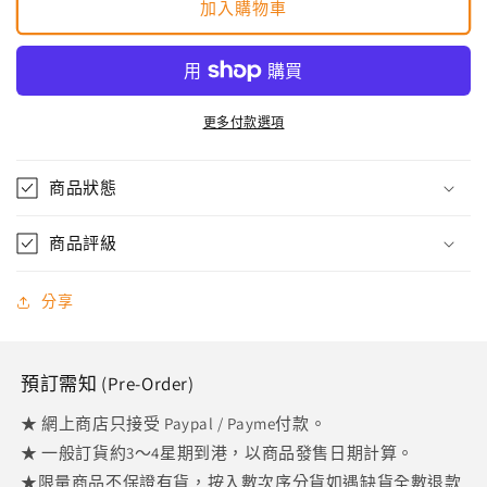
加入購物車
FLOCKY
FLOCKY
Ver.
Ver.
100％
100％
&amp;
&amp;
400％
400％
更多付款選項
(TOM
(TOM
AND
AND
JERRY)
商品狀態
JERRY)
數
數
商品評級
量
量
減
增
少
加
分享
預訂需知 (Pre-Order)
★ 網上商店只接受 Paypal / Payme付款。
★ 一般訂貨約3～4星期到港，以商品發售日期計算。
★限量商品不保證有貨，按入數次序分貨如遇缺貨全數退款