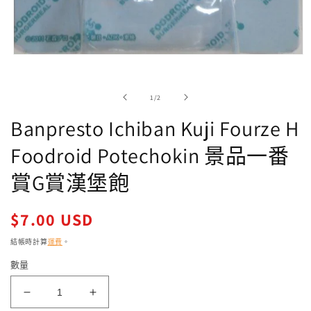
在
強
制
/
1
/
2
回
應
Banpresto Ichiban Kuji Fourze H
中
開
Foodroid Potechokin 景品一番
啟
多
賞G賞漢堡飽
媒
體
檔
定
$7.00 USD
案
價
1
結帳時計算
運費
。
數量
Banpresto
Banpresto