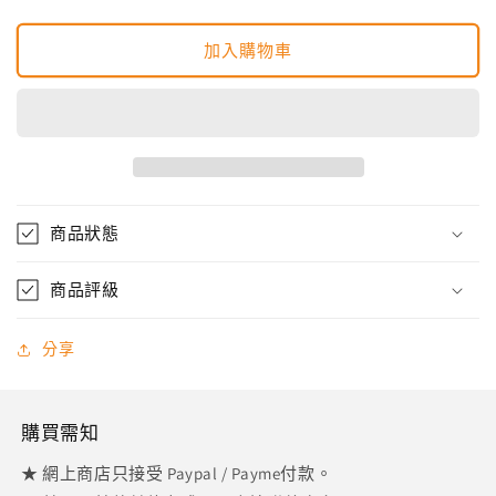
Ichiban
Ichiban
Kuji
Kuji
Fourze
Fourze
加入購物車
H
H
Foodroid
Foodroid
Potechokin
Potechokin
景
景
品
品
一
一
番
商品狀態
番
賞
賞
G
G
商品評級
賞
賞
漢
漢
分享
堡
堡
飽
飽
數
數
購買需知
量
量
★ 網上商店只接受 Paypal / Payme付款。
減
增