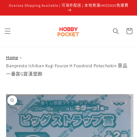
Oversea Shipping Available | 可海外配送 | 本地買滿HKD$800免運費
跳至內容
購
物
車
Home
Banpresto Ichiban Kuji Fourze H Foodroid Potechokin 景品
一番賞G賞漢堡飽
略過產品
資訊