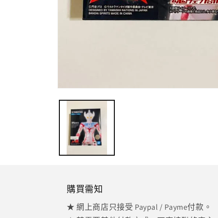
在
強
制
回
應
中
開
啟
多
媒
體
購買需知
檔
案
★ 網上商店只接受 Paypal / Payme付款。
1