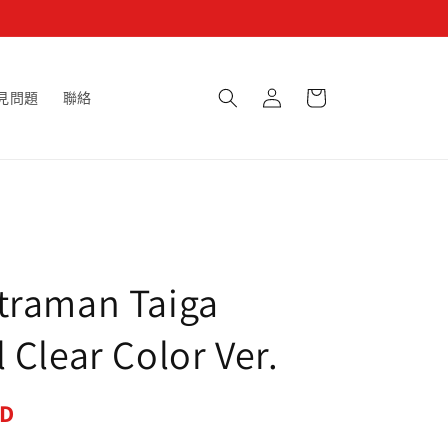
購
登
物
見問題
聯絡
入
車
traman Taiga
 Clear Color Ver.
SD