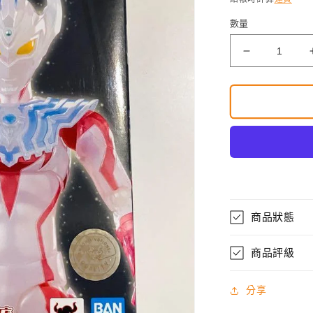
數量
SHF
Ultraman
Taiga
Special
Clear
Color
Ver.
數
量
減
少
商品狀態
商品評級
分享