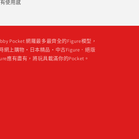
，有使用感
obby Pocket 網羅最多最齊全的Figure模型，
時網上購物・日本精品・中古Figure．絕版
igure應有盡有，將玩具載滿你的Pocket。