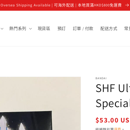
Oversea Shipping Available | 可海外配送 | 本地買滿HKD$800免運費
熱門系列
現貨區
預訂
訂單 / 付款
配送方式
常
BANDAI
SHF Ul
Special
定
$53.00 U
價
結帳時計算
運費
。