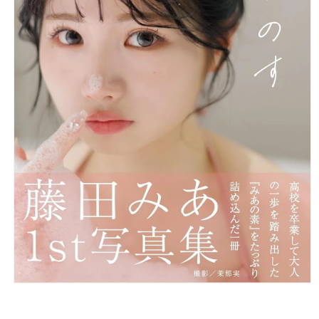
在
強
制