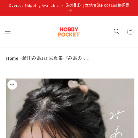
Oversea Shipping Available | 可海外配送 | 本地買滿HKD$800免運費
跳至內容
購
物
車
Home
藤田みあ1st 寫真集『みあのす』
略過產品
資訊