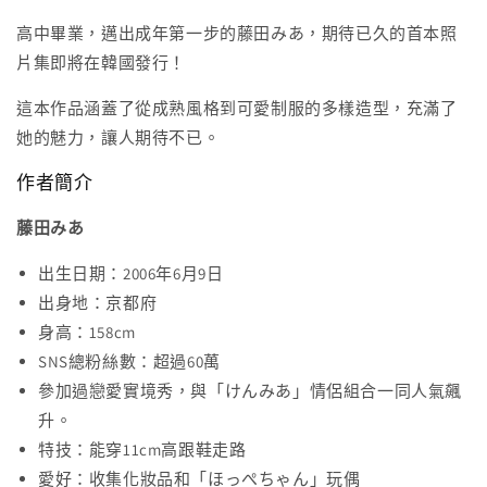
『み
『み
高中畢業，邁出成年第一步的藤田みあ，期待已久的首本照
あ
あ
片集即將在韓國發行！
の
の
す』
す』
這本作品涵蓋了從成熟風格到可愛制服的多樣造型，充滿了
數
數
她的魅力，讓人期待不已。
量
量
作者簡介
減
增
少
加
藤田みあ
出生日期：2006年6月9日
出身地：京都府
身高：158cm
SNS總粉絲數：超過60萬
參加過戀愛實境秀，與「けんみあ」情侶組合一同人氣飆
升。
特技：能穿11cm高跟鞋走路
愛好：收集化妝品和「ほっぺちゃん」玩偶