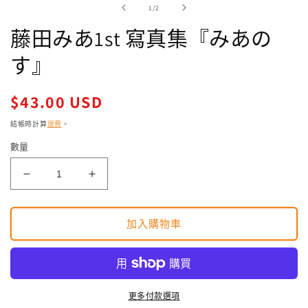
/
1
/
2
回
應
藤田みあ1st 寫真集『みあの
中
開
す』
啟
多
媒
定
$43.00 USD
體
價
檔
結帳時計算
運費
。
案
1
數量
藤
藤
田
田
み
み
加入購物車
あ
あ
1st
1st
寫
寫
真
真
更多付款選項
集
集