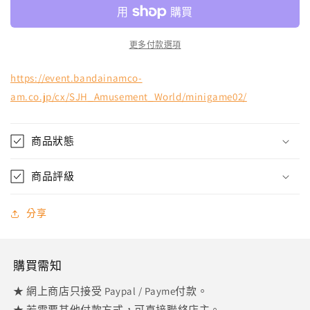
ultraman
ultraman
當
當
選
選
更多付款選項
品
品
銀
銀
https://event.bandainamco-
色
色
am.co.jp/cx/SJH_Amusement_World/minigame02/
event
event
限
限
定
定
商品狀態
數
數
量
商品評級
量
減
增
少
加
分享
購買需知
★ 網上商店只接受 Paypal / Payme付款。
★ 若需要其他付款方式，可直接聯絡店主。