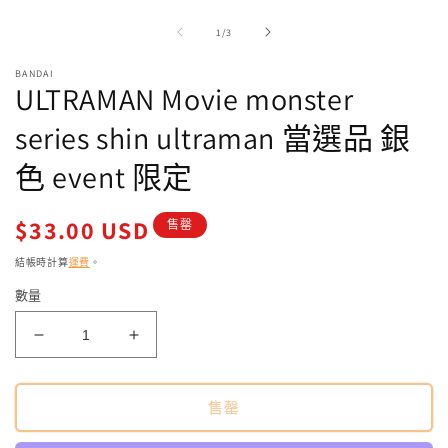
制
/
1
/
3
回
應
BANDAI
中
ULTRAMAN Movie monster
2
開
啟
series shin ultraman 當選品 銀
多
媒
色 event 限定
體
檔
案
定
$33.00 USD
1
售罄
價
結帳時計算
運費
。
數量
ULTRAMAN
ULTRAMAN
Movie
Movie
monster
monster
series
series
售罄
shin
shin