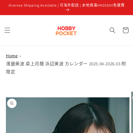
Oversea Shipping Available | 可海外配送 | 本地買滿HKD$800免運費
跳至內容
購
物
車
Home
濱邊美波 桌上月曆 浜辺美波 カレンダー 2025.04-2026.03 附
限定
略過產品
資訊