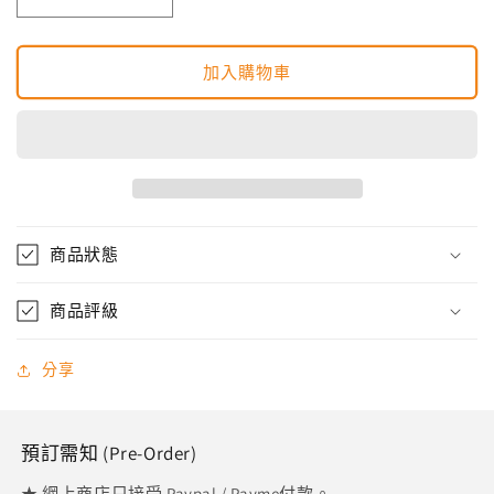
濱
濱
邊
邊
美
美
加入購物車
波
波
桌
桌
上
上
月
月
曆
曆
浜
浜
商品狀態
辺
辺
美
美
商品評級
波
波
カ
カ
分享
レ
レ
ン
ン
ダ
ダ
預訂需知 (Pre-Order)
ー
ー
2025.04-
2025.04-
★ 網上商店只接受 Paypal / Payme付款。