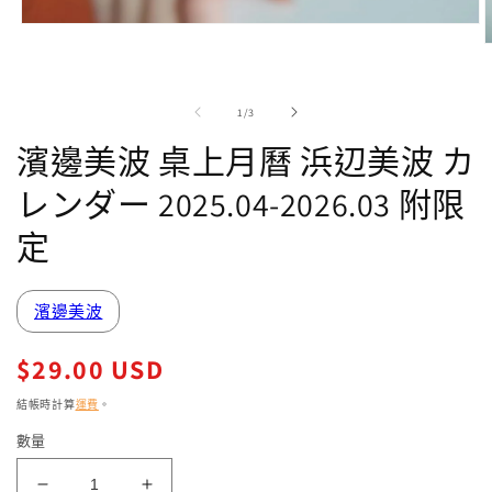
在
強
制
回
/
1
/
3
應
中
濱邊美波 桌上月曆 浜辺美波 カ
開
啟
レンダー 2025.04-2026.03 附限
多
媒
定
體
檔
案
1
濱邊美波
2
定
$29.00 USD
價
結帳時計算
運費
。
數量