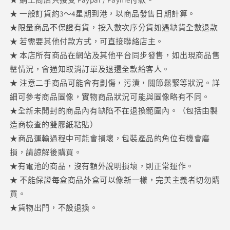
2026.03
2026.03
★ 一般訂貨約3～4星期到港，以商品發售日期計算。
附
附
★限量商品不保證有貨，按入數次序分貨如遇缺貨全數退款
限
限
★ 若需要其他付款方式，可直接聯絡店主。
定
定
★ 本店所有商品在網站及其他平台同步發售，如出現商品售
數
數
罄情況，會通知取消訂單及退還全款給客人。
量
量
★ 注意二手商品可能會有劃傷，污漬，關節鬆緊等狀況。詳
減
增
細可參考商品圖像，實物商品狀況可能與圖像略有不同。
少
加
★全新未開封的商品內有缺陷不在退換範圍內。（包括由製
造商檢查的雙膠紙粘貼）
★商品運輸過程中可能會損壞，包裝產品的角位有機會磨
損，請諒解後購買。
★有電池的商品，沒有額外說明損壞，則正常運作。
★ 不能保證每盒商品外盒可以像新一樣，完美主義者切勿購
買。
★貨物出門，不設退換。