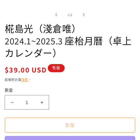
強
制
/
1
/
2
回
應
椛島光（淺倉唯）
中
開
2024.1~2025.3 座枱月曆（卓上
啟
多
カレンダー）
媒
體
檔
定
$39.00 USD
售罄
案
價
1
結帳時計算
運費
。
數量
椛
椛
島
島
光
光
售罄
（淺
（淺
倉
倉