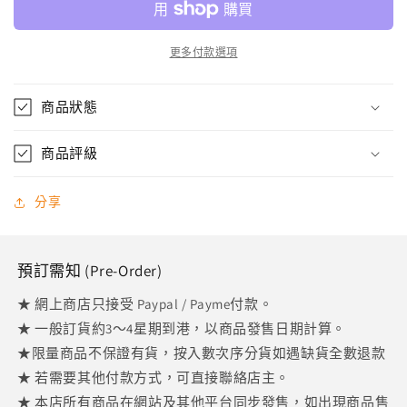
唯）
唯）
2024.1~2025.3
2024.1~2025.3
更多付款選項
座
座
枱
枱
商品狀態
月
月
曆
曆
商品評級
（卓
（卓
上
上
分享
カ
カ
レ
レ
ン
ン
預訂需知 (Pre-Order)
ダ
ダ
ー）
ー）
★ 網上商店只接受 Paypal / Payme付款。
數
數
★ 一般訂貨約3～4星期到港，以商品發售日期計算。
量
量
★限量商品不保證有貨，按入數次序分貨如遇缺貨全數退款
減
增
★ 若需要其他付款方式，可直接聯絡店主。
少
加
★ 本店所有商品在網站及其他平台同步發售，如出現商品售