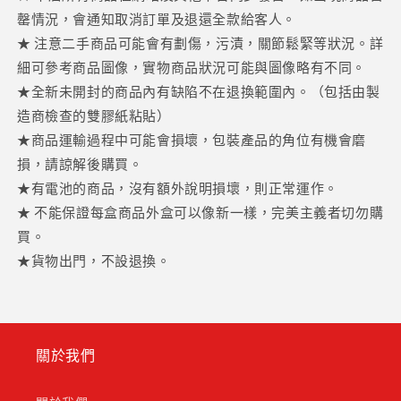
罄情況，會通知取消訂單及退還全款給客人。
★ 注意二手商品可能會有劃傷，污漬，關節鬆緊等狀況。詳
細可參考商品圖像，實物商品狀況可能與圖像略有不同。
★全新未開封的商品內有缺陷不在退換範圍內。（包括由製
造商檢查的雙膠紙粘貼）
★商品運輸過程中可能會損壞，包裝產品的角位有機會磨
損，請諒解後購買。
★有電池的商品，沒有額外說明損壞，則正常運作。
★ 不能保證每盒商品外盒可以像新一樣，完美主義者切勿購
買。
★貨物出門，不設退換。
關於我們