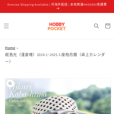
Oversea Shipping Available | 可海外配送 | 本地買滿HKD$800免運費
跳至內容
購
物
車
Home
椛島光（淺倉唯）2024.1~2025.3 座枱月曆（卓上カレンダ
ー）
略過產品
資訊