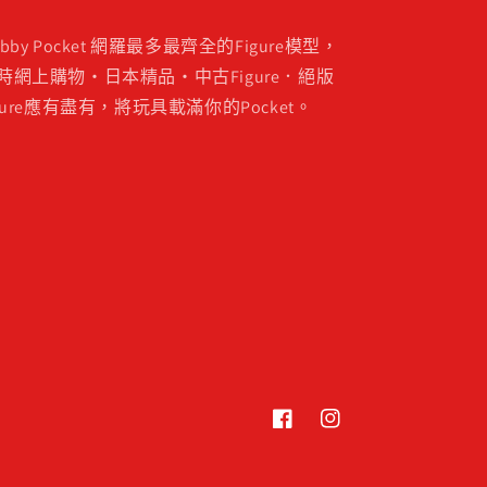
obby Pocket 網羅最多最齊全的Figure模型，
時網上購物・日本精品・中古Figure．絕版
igure應有盡有，將玩具載滿你的Pocket。
Facebook
Instagram