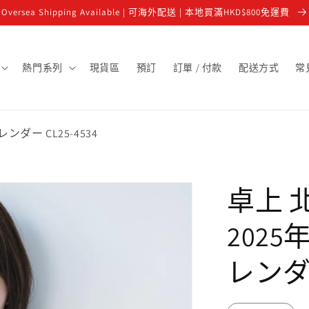
Oversea Shipping Available | 可海外配送 | 本地買滿HKD$800免運費
熱門系列
現貨區
預訂
訂單 / 付款
配送方式
常
ダー CL25-4534
卓上 
2025
レンダー