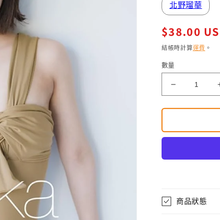
北野瑠華
定
$38.00 U
價
結帳時計算
運費
。
數量
卓
上
北
野
瑠
華
4
月
始
商品狀態
ま
り