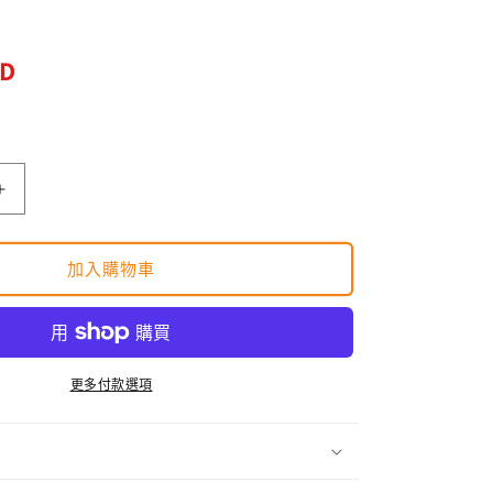
SD
卓
上
北
加入購物車
野
瑠
華
4
更多付款選項
月
始
ま
り