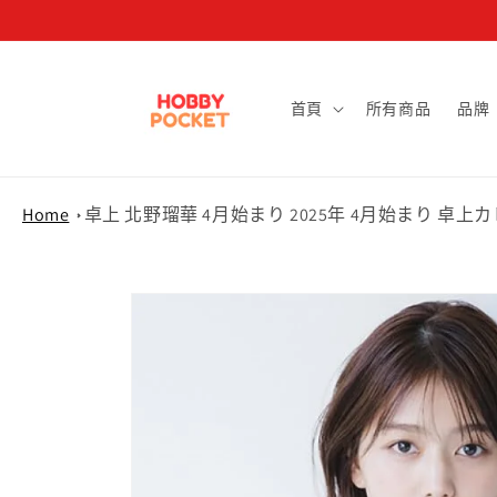
跳至內容
首頁
所有商品
品牌
Home
卓上 北野瑠華 4月始まり 2025年 4月始まり 卓上カレン
略過產品
資訊