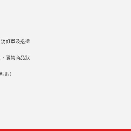
增
加
取消訂單及退還
像，實物商品狀
粘貼）