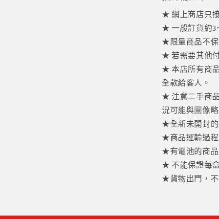
檔
案
★ 網上商店只接受 
1
★ 一般訂貨約
★限量商品不保
★ 若需要其他
★ 本店所有商
全款給客人。
★ 注意二手商
況可能與圖像略
★全新未開封的
★商品運輸過程
★有電池的商品
★ 不能保證每
★貨物出門，不