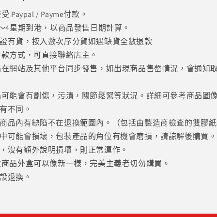
減
Paypal / Payme付款。
少
3～4星期到港，以商品發售日期計算。
證有貨，按入數次序分貨如遇缺貨全數退款
付款方式，可直接聯絡店主。
品在網站及其他平台同步發售，如出現商品售罄情況，會通知
品可能會有劃傷，污漬，關節鬆緊等狀況。詳細可參考商品圖
有不同。
商品內有缺陷不在退換範圍內。（包括由製造商檢查的雙膠紙
中可能會損壞，包裝產品的角位有機會磨損，請諒解後購買。
，沒有額外說明損壞，則正常運作。
盒商品外盒可以像新一樣，完美主義者切勿購買。
設退換。