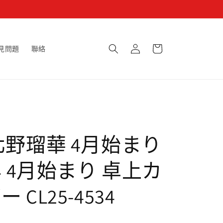
購
登
物
見問題
聯絡
入
車
北野瑠華 4月始まり
年 4月始まり 卓上カ
 CL25-4534