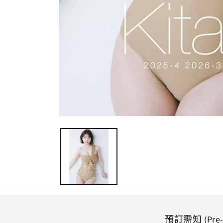
在
強
制
回
應
中
開
啟
多
媒
體
預訂需知 (Pre-O