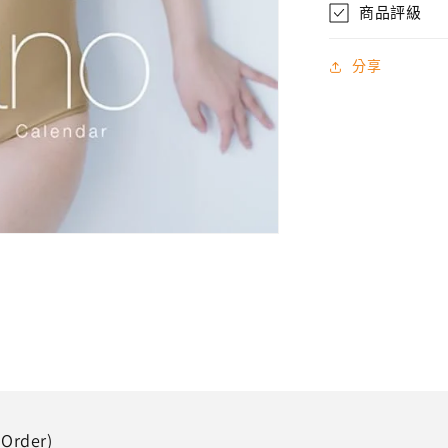
2025
商品評級
年
4
分享
月
始
ま
り
卓
上
カ
レ
ン
ダ
ー
CL25-
4534
數
rder)
量