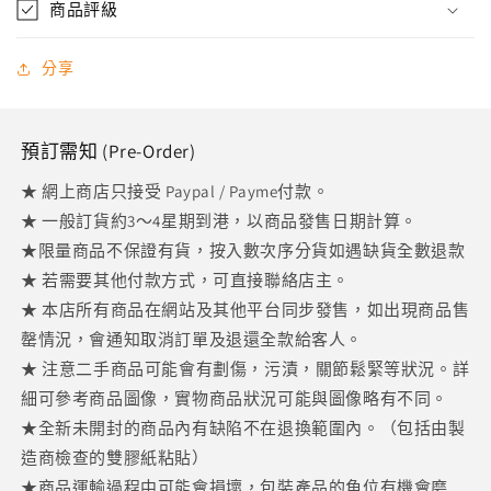
商品評級
量
量
減
增
分享
少
加
預訂需知 (Pre-Order)
★ 網上商店只接受 Paypal / Payme付款。
★ 一般訂貨約3～4星期到港，以商品發售日期計算。
★限量商品不保證有貨，按入數次序分貨如遇缺貨全數退款
★ 若需要其他付款方式，可直接聯絡店主。
★ 本店所有商品在網站及其他平台同步發售，如出現商品售
罄情況，會通知取消訂單及退還全款給客人。
★ 注意二手商品可能會有劃傷，污漬，關節鬆緊等狀況。詳
細可參考商品圖像，實物商品狀況可能與圖像略有不同。
★全新未開封的商品內有缺陷不在退換範圍內。（包括由製
造商檢查的雙膠紙粘貼）
★商品運輸過程中可能會損壞，包裝產品的角位有機會磨