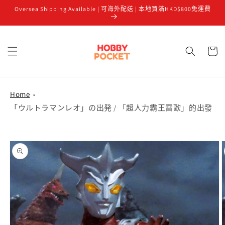
Oversea Shipping Available | 可海外配送 | 本地買滿HKD$800免運費
跳至內容
購
物
車
Home
「ウルトラマンレオ」の出発 / 「超人力霸王雷歐」的出發
略過產品
資訊