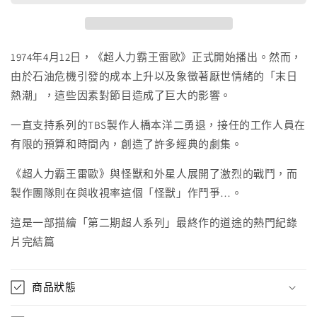
レ
レ
オ」
オ」
の
の
1974年4月12日，《超人力霸王雷歐》正式開始播出。然而，
出
出
由於石油危機引發的成本上升以及象徵著厭世情緒的「末日
発
発
熱潮」，這些因素對節目造成了巨大的影響。
/
/
「超
「超
一直支持系列的TBS製作人橋本洋二勇退，接任的工作人員在
人
人
有限的預算和時間內，創造了許多經典的劇集。
力
力
《超人力霸王雷歐》與怪獸和外星人展開了激烈的戰鬥，而
霸
霸
製作團隊則在與收視率這個「怪獸」作鬥爭…。
王
王
雷
雷
這是一部描繪「第二期超人系列」最終作的道途的熱門紀錄
歐」
歐」
片完結篇
的
的
出
出
商品狀態
發
發
數
數