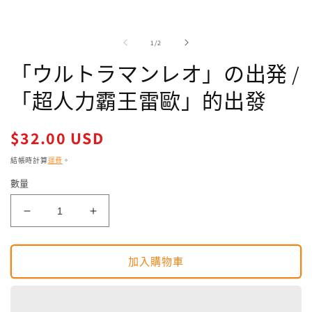
在
強
制
/
1
/
2
回
應
「ウルトラマンレオ」の出発 /
中
開
「超人力霸王雷歐」的出發
啟
多
媒
定
$32.00 USD
體
價
檔
結帳時計算
運費
。
案
1
2
數量
「ウ
「ウ
ル
ル
ト
ト
加入購物車
ラ
ラ
マ
マ
ン
ン