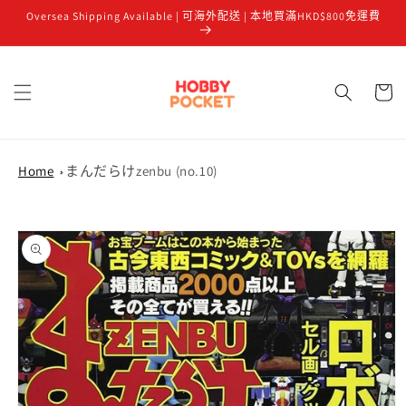
Oversea Shipping Available | 可海外配送 | 本地買滿HKD$800免運費
跳至內容
購
物
車
Home
まんだらけzenbu (no.10)
略過產品
資訊