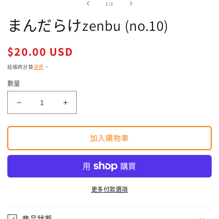
/
1
/
2
回
應
まんだらけzenbu (no.10)
中
開
啟
定
$20.00 USD
多
價
媒
結帳時計算
運費
。
體
檔
數量
案
1
ま
ま
ん
ん
だ
だ
加入購物車
ら
ら
け
け
zenbu
zenbu
(no.10)
(no.10)
更多付款選項
數
數
量
量
減
增
商品狀態