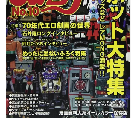
在
強
制