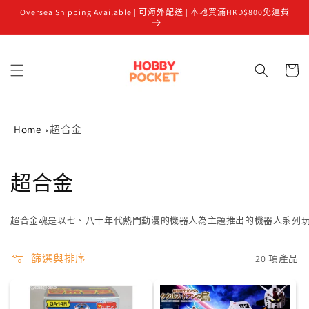
Oversea Shipping Available | 可海外配送 | 本地買滿HKD$800免運費
跳至內容
購
物
車
Home
超合金
商
超合金
品
超合金魂是以七、八十年代熱門動漫的機器人為主題推出的機器人系列
系
列
篩選與排序
20 項產品
: