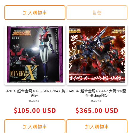
價
價
加入購物車
售罄
BANDAI 超合金魂 GX-09 MINERVA X 美
BANDAI 超合金魂 GX-46R 大贊卡&龍
莉芭
卷 魂shop限定
BANDAI
廠
BANDAI
廠
定
定
$105.00 USD
商：
$365.00 USD
商：
價
價
加入購物車
加入購物車