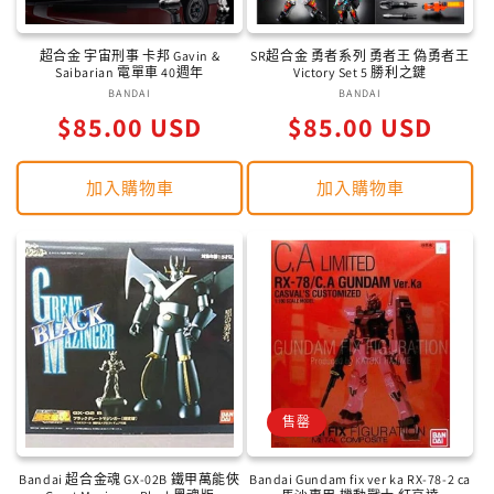
超合金 宇宙刑事 卡邦 Gavin &
SR超合金 勇者系列 勇者王 偽勇者王
Saibarian 電單車 40週年
Victory Set 5 勝利之鍵
BANDAI
廠
BANDAI
廠
定
定
$85.00 USD
商：
$85.00 USD
商：
價
價
加入購物車
加入購物車
售罄
Bandai 超合金魂 GX-02B 鐵甲萬能俠
Bandai Gundam fix ver ka RX-78-2 ca