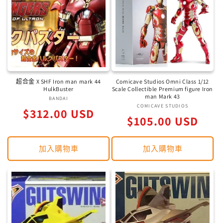
超合金 X SHF Iron man mark 44
Comicave Studios Omni Class 1/12
HulkBuster
Scale Collectible Premium figure Iron
man Mark 43
BANDAI
廠
COMICAVE STUDIOS
廠
定
$312.00 USD
商：
定
$105.00 USD
商：
價
價
加入購物車
加入購物車