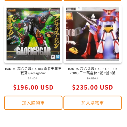
BANDAI 超合金魂 GX-104 勇者王我王
BANDAI 超合金魂 GX-06 GETTER
戰牙 GaoFighGar
ROBO 三一萬能俠 1號 2號 3號
BANDAI
廠
BANDAI
廠
定
定
$196.00 USD
商：
$235.00 USD
商：
價
價
加入購物車
加入購物車