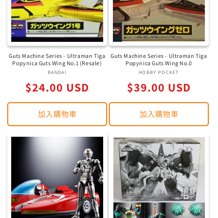
Guts Machine Series - Ultraman Tiga
Guts Machine Series - Ultraman Tiga
Popynica Guts Wing No.1 (Resale)
Popynica Guts Wing No.0
BANDAI
廠
HOBBY POCKET
廠
定
定
$24.00 USD
商：
$39.00 USD
商：
價
價
加入購物車
加入購物車