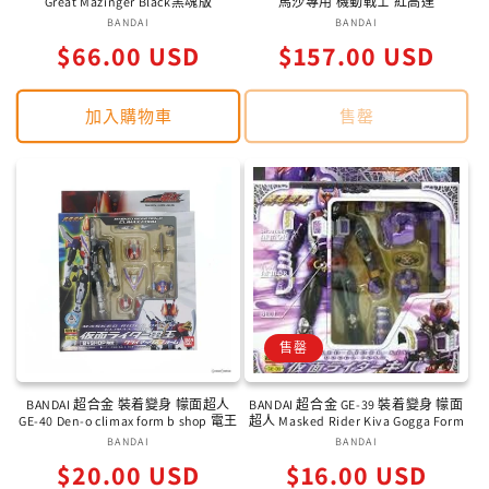
Great Mazinger Black黑魂版
馬沙專用 機動戰士 紅高達
BANDAI
廠
BANDAI
廠
定
定
$66.00 USD
商：
$157.00 USD
商：
價
價
加入購物車
售罄
售罄
BANDAI 超合金 裝着變身 幪面超人
BANDAI 超合金 GE-39 裝着變身 幪面
GE-40 Den-o climax form b shop 電王
超人 Masked Rider Kiva Gogga Form
BANDAI
廠
BANDAI
廠
定
定
$20.00 USD
商：
$16.00 USD
商：