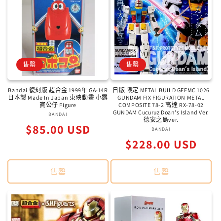
售罄
售罄
Bandai 復刻版 超合金 1999年 GA-14R
日版 限定 METAL BUILD GFFMC 1026
日本製 Made In Japan 東映動畫 小露
GUNDAM FIX FIGURATION METAL
寶公仔 Figure
COMPOSITE 78-2 高達 RX-78-02
GUNDAM Cucuruz Doan's Island Ver.
BANDAI
廠
德安之島ver.
定
$85.00 USD
商：
BANDAI
廠
價
定
$228.00 USD
商：
價
售罄
售罄